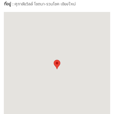
ลงประกาศเมื่อ : 2025-10-29 17:42:17
อัพเดทล่าสุดเมือ : 2025-10-30 09:20:52
Share Facebook
Share Google+
Share Twittle