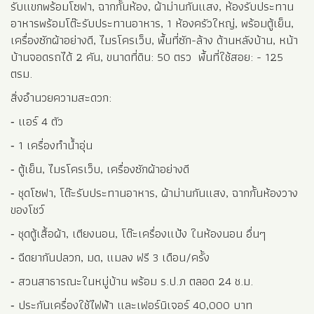
ของโชว์
‐ ชุดตู้เสื้อผ้า, เตียงนอน, โต๊ะเครื่องแป้ง ในห้องนอน อื่นๆ
‐ ฉีดยากันปลวก, มด, แมลง ฟรี 3 เดือน/ครั้ง
‐ สวนสาธารณะในหมู่บ้าน พร้อม ร.ป.ภ ตลอด 24 ช.ม.
‐ ประกันเครื่องใช้ไฟฟ้า และเฟอร์นิเจอร์ 40,000 บาท
‐ ทำสัญญาขั้นต่ำ 1 ปี
**แถวนี้น้ำไม่ท่วม**
**ไม่อนุญาติให้เลี้ยงสัตว์**
**บ้านปลอดบุหรี่**
ราคาเช่า: *ราคาพิเศษ* 20,000 บาท/เดือน
สนใจหรือต้องการรายละเอียดเพิ่มเติมกรุณาติดต่อ : 094-
2691549 ปวริศา (เจ้าของบ้าน)