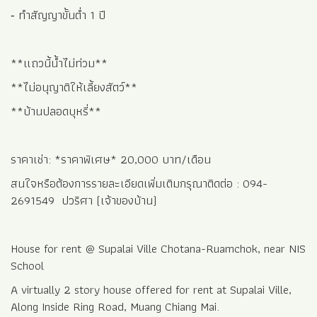
House for rent @ Supalai Ville Chotana-Ruamchok, near NIS
School
A virtually 2 story house offered for rent at Supalai Ville,
Along Inside Ring Road, Muang Chiang Mai.
This 125 sq.m. / 50 Talangwa NEW house’s key features
include:
3 Bedrooms with furniture, 2 Bathrooms,
4 Air Cond, 2 Heater machines in the bathrooms, Spacious
living area with Sofa, Curtain, Dining area, Modern Thai style
kitchen, Refrigerator, Microwave, Washing Machine, Carport:
2 cars, Exterminator 3 months/time.
Lease