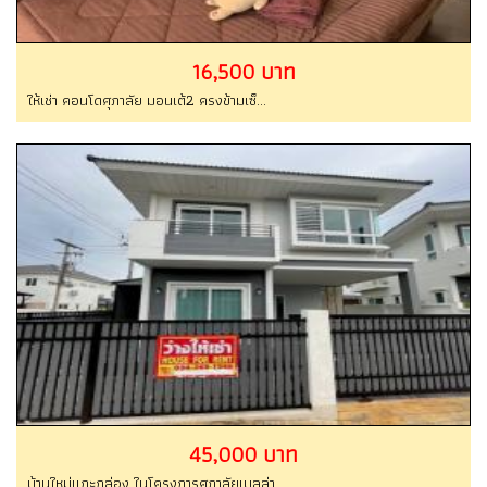
45,000 บาท
บ้านใหม่แกะกล่อง ในโครงการศุภาลัยเบลล่า...
ประกาศใกล้เคียง
รับทำโฆษณาขายบ้านมือสองออนไลน์, รับทำ
โฆษณาขายบ้านออนไลน์
ราคา 150 บาท | แก้ไข เมื่อ : 08/08/2026
ประเภท : บ้านเดี่ยว | จังหวัด : กรุงเทพมหานคร
ขายบ้านพักตากอากาศ พูลวิลล่า มีสระส่วนตัว บ้าน
2 ชั้น 59 วา 290 ตร.ม. 3 ห้องนอน 2ห้องน้ำ
โครงการ เดอ...
ราคา 22,900,000 บาท | แก้ไข เมื่อ : 07/08/2026
ประเภท : บ้านเดี่ยว | จังหวัด : เพชรบุรี