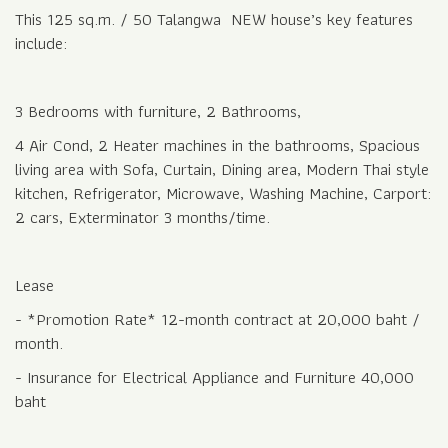
- *Promotion Rate* 12-month contract at 20,000 baht /
month.
- Insurance for Electrical Appliance and Furniture 40,000
baht
Facility
- Public Park, 24-hour Security Guards
Nearby
- NIS School, Hospital, Rimping Supermarket, Ruamchoke
Market
**Non-smoking house**
**Pets are not allowed**