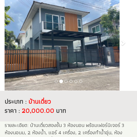
ประเภท :
บ้านเดี่ยว
ราคา :
20,000.00
บาท
รายละเอียด: บ้านเดี่ยวสองชั้น 3 ห้องนอน พร้อมเฟอร์นิเจอร์ 3
ห้องนอนม, 2 ห้องน้ำ, แอร์ 4 เครื่อง, 2 เครื่องทำน้ำอุ่น, ห้อง
รับแขกพร้อมโซฟา, ฉากกั้นห้อง, ผ้าม่านกันแสง, ห้องรับประทาน
อาหารพร้อมโต๊ะรับประทานอาหาร, 1 ห้องครัวใหญ่, พร้อมตู้เย็น,
เครื่องซักผ้าอย่างดี, ไมรโครเว็บ, พื้นที่ซัก-ล้าง ด้านหลังบ้าน, หน้า
บ้านจอดรถได้ 2 คัน, ขนาดที่ดิน: 50 ตรว พื้นที่ใช้สอย: - 125
ตรม.
สิ่งอำนวยความสะดวก:
‐ แอร์ 4 ตัว
‐ 1 เครื่องทำน้ำอุ่น
‐ ตู้เย็น, ไมรโครเว็บ, เครื่องซักผ้าอย่างดี
‐ ชุดโซฟา, โต๊ะรับประทานอาหาร, ผ้าม่านกันแสง, ฉากกั้นห้องวาง